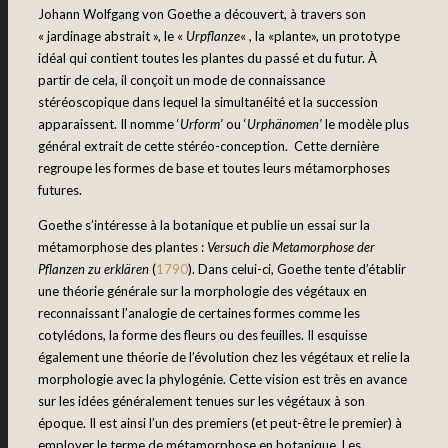
Johann Wolfgang von Goethe a découvert, à travers son
« jardinage abstrait », le «
Urpflanze
« , la «plante», un prototype
idéal qui contient toutes les plantes du passé et du futur. À
partir de cela, il conçoit un mode de connaissance
stéréoscopique dans lequel la simultanéité et la succession
apparaissent. Il nomme ‘
Urform’
ou ‘
Urphänomen’
le modèle plus
général extrait de cette stéréo-conception. Cette dernière
regroupe les formes de base et toutes leurs métamorphoses
futures.
Goethe s’intéresse à la botanique et publie un essai sur la
métamorphose des plantes :
Versuch die Metamorphose der
Pflanzen zu erklären
(
1790
). Dans celui-ci, Goethe tente d’établir
une théorie générale sur la morphologie des végétaux en
reconnaissant l’analogie de certaines formes comme les
cotylédons, la forme des fleurs ou des feuilles. Il esquisse
également une théorie de l’évolution chez les végétaux et relie la
morphologie avec la phylogénie. Cette vision est très en avance
sur les idées généralement tenues sur les végétaux à son
époque. Il est ainsi l’un des premiers (et peut-être le premier) à
employer le terme de métamorphose en botanique. Les