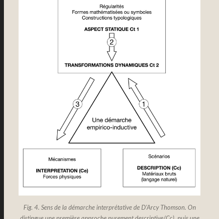
Fig. 4. Sens de la démarche interprétative de D’Arcy Thomson. On
distingue une première approche purement descriptive/Cc), puis une