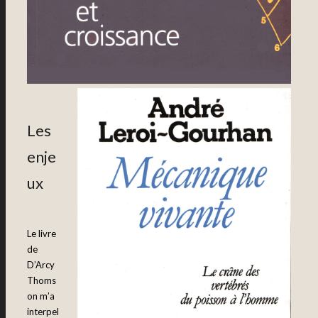
Les
enje
ux
Le livre
de
D’Arcy
Thoms
on m’a
interpel