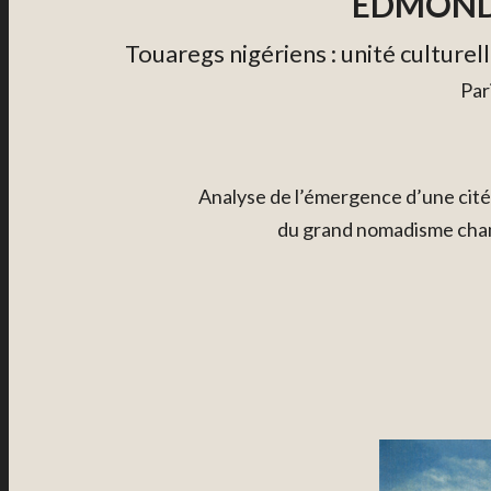
EDMOND 
Touaregs nigériens : unité culturel
Par
Analyse de l’émergence d’une cit
du grand nomadisme cha