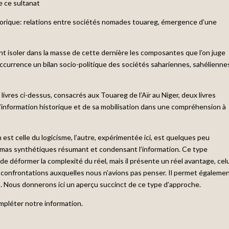
 ce sultanat
torique: relations entre sociétés nomades touareg, émergence d’une
isoler dans la masse de cette dernière les composantes que l’on juge
’occurrence un bilan socio-politique des sociétés sahariennes, sahélienne
ivres ci-dessus, consacrés aux Touareg de l’Aïr au Niger, deux livres
l’information historique et de sa mobilisation dans une compréhension à
est celle du logicisme, l’autre, expérimentée ici, est quelques peu
émas synthétiques résumant et condensant l’information. Ce type
e déformer la complexité du réel, mais il présente un réel avantage, celu
des confrontations auxquelles nous n’avions pas penser. Il permet égaleme
s. Nous donnerons ici un aperçu succinct de ce type d’approche.
mpléter notre information.