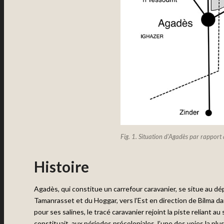
Fig. 1. Situation d’Agadès par rapport
Histoire
Agadès, qui constitue un carrefour caravanier, se situe au dép
Tamanrasset et du Hoggar, vers l’Est en direction de Bilma da
pour ses salines, le tracé caravanier rejoint la piste reliant 
constituait, aux périodes précoloniales, l’une des voies la pl