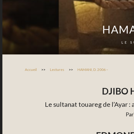
HAMAN
LE 
Accueil
>>
Lectures
>>
HAMANI, D. 2006 –
DJIBO 
Le sultanat touareg de l’Ayar :
Par