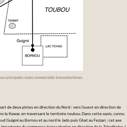
 aux principales routes commerciales transsahariennes.
art de deux pistes en direction du Nord : vers l’ouest en direction de
ns la Kawar, en traversant le territoire toubou. Dans cette oasis, connu
au sud Guigmi au Bornou et au nord le Jado puis Ghat au Fezzan ; cet axe
us importante du commerce transsaharien en direction de la Tripolitaine. L