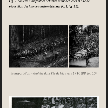
Fig. 2. Sociétés à mégalithes actuelles et subactuelles et aire de
répartition des langues austronésiennes (CJ1, fig. 11).
Transport d’un mégalithe dans l’île de Nias vers 1910 (BB, fig. 10).