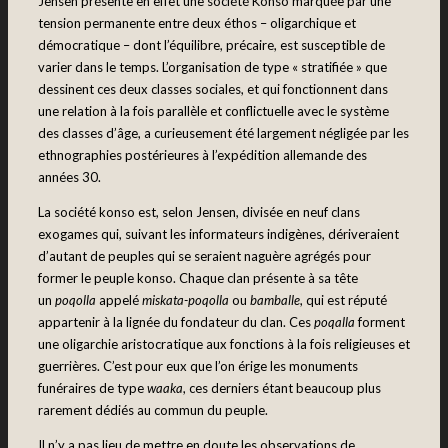
Jensen présente en effet une société Konso marquée par une
tension permanente entre deux éthos – oligarchique et
démocratique – dont l’équilibre, précaire, est susceptible de
varier dans le temps. L’organisation de type « stratifiée » que
dessinent ces deux classes sociales, et qui fonctionnent dans
une relation à la fois parallèle et conflictuelle avec le système
des classes d’âge, a curieusement été largement négligée par les
ethnographies postérieures à l’expédition allemande des
années 30.
La société konso est, selon Jensen, divisée en neuf clans
exogames qui, suivant les informateurs indigènes, dériveraient
d’autant de peuples qui se seraient naguère agrégés pour
former le peuple konso. Chaque clan présente à sa tête
un
poqolla
appelé
miskata-poqolla
ou
bamballe
, qui est réputé
appartenir à la lignée du fondateur du clan. Ces
poqalla
forment
une oligarchie aristocratique aux fonctions à la fois religieuses et
guerrières. C’est pour eux que l’on érige les monuments
funéraires de type
waaka
, ces derniers étant beaucoup plus
rarement dédiés au commun du peuple.
Il n’y a pas lieu de mettre en doute les observations de