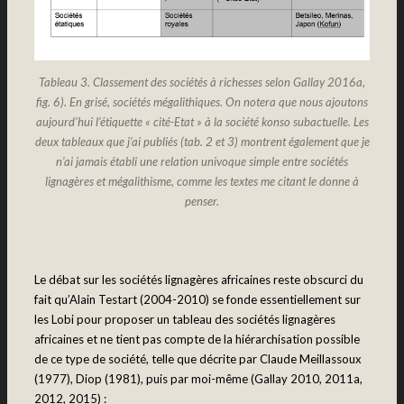
Tableau 3. Classement des sociétés à richesses selon Gallay 2016a,
fig. 6). En grisé, sociétés mégalithiques. On notera que nous ajoutons
aujourd’hui l’étiquette « cité-Etat » à la société konso subactuelle. Les
deux tableaux que j’ai publiés (tab. 2 et 3) montrent également que je
n’ai jamais établi une relation univoque simple entre sociétés
lignagères et mégalithisme, comme les textes me citant le donne à
penser.
Le débat sur les sociétés lignagères africaines reste obscurci du
fait qu’Alain Testart (2004-2010) se fonde essentiellement sur
les Lobi pour proposer un tableau des sociétés lignagères
africaines et ne tient pas compte de la hiérarchisation possible
de ce type de société, telle que décrite par Claude Meillassoux
(1977), Diop (1981), puis par moi-même (Gallay 2010, 2011a,
2012, 2015) :