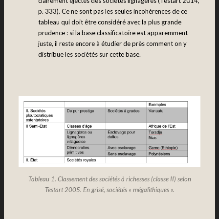
clairement éjectés des sociétés lignagères (Testart 2014,
p. 333). Ce ne sont pas les seules incohérences de ce
tableau qui doit être considéré avec la plus grande
prudence : si la base classificatoire est apparemment
juste, il reste encore à étudier de près comment on y
distribue les sociétés sur cette base.
Tableau 1. Classement des sociétés à richesses (classe II) selon
Testart 2005. En grisé, sociétés « mégalithiques ».