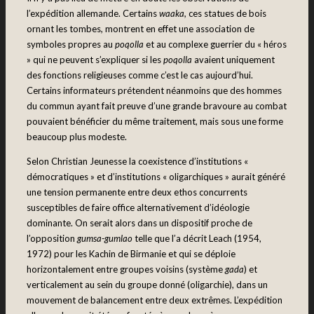
l’expédition allemande. Certains
waaka,
ces statues de bois
ornant les tombes
,
montrent en effet une association de
symboles propres au
poqolla
et au complexe guerrier du « héros
» qui ne peuvent s’expliquer si les
poqolla
avaient uniquement
des fonctions religieuses comme c’est le cas aujourd’hui.
Certains informateurs prétendent néanmoins que des hommes
du commun ayant fait preuve d’une grande bravoure au combat
pouvaient bénéficier du même traitement, mais sous une forme
beaucoup plus modeste.
Selon Christian Jeunesse la coexistence d’institutions «
démocratiques » et d’institutions « oligarchiques » aurait généré
une tension permanente entre deux ethos concurrents
susceptibles de faire office alternativement d’idéologie
dominante. On serait alors dans un dispositif proche de
l’opposition
gumsa-gumlao
telle que l’a décrit Leach (1954,
1972) pour les Kachin de Birmanie et qui se déploie
horizontalement entre groupes voisins (système
gada
) et
verticalement au sein du groupe donné (oligarchie), dans un
mouvement de balancement entre deux extrêmes. L’expédition