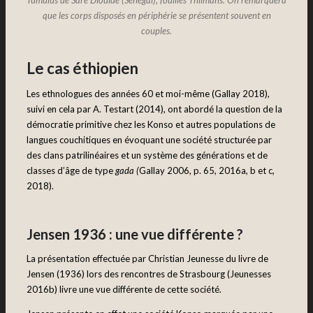
Tumulus de Saré Diouldé (Sénégal), fouilles Thilmans. On remarquera
que les corps disposés en périphérie se présentent souvent en
couples.
Le cas éthiopien
Les ethnologues des années 60 et moi-même (Gallay 2018),
suivi en cela par A. Testart (2014), ont abordé la question de la
démocratie primitive chez les Konso et autres populations de
langues couchitiques en évoquant une société structurée par
des clans patrilinéaires et un système des générations et de
classes d’âge de type
gada (
Gallay 2006, p. 65, 2016a, b et c,
2018).
Jensen 1936 : une vue différente ?
La présentation effectuée par Christian Jeunesse du livre de
Jensen (1936) lors des rencontres de Strasbourg (Jeunesses
2016b) livre une vue différente de cette société.