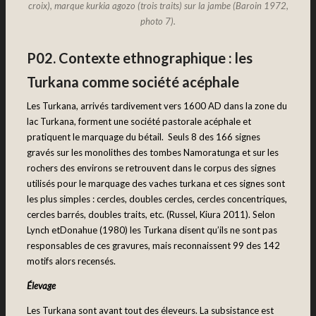
croix), marque kurkia agozo (trois traits) sur la jambe (Baroin 1972,
photo 7).
P02. Contexte ethnographique : les
Turkana comme société acéphale
Les Turkana, arrivés tardivement vers 1600 AD dans la zone du
lac Turkana, forment une société pastorale acéphale et
pratiquent le marquage du bétail. Seuls 8 des 166 signes
gravés sur les monolithes des tombes Namoratunga et sur les
rochers des environs se retrouvent dans le corpus des signes
utilisés pour le marquage des vaches turkana et ces signes sont
les plus simples : cercles, doubles cercles, cercles concentriques,
cercles barrés, doubles traits, etc. (Russel, Kiura 2011). Selon
Lynch etDonahue (1980) les Turkana disent qu’ils ne sont pas
responsables de ces gravures, mais reconnaissent 99 des 142
motifs alors recensés.
Élevage
Les Turkana sont avant tout des éleveurs. La subsistance est