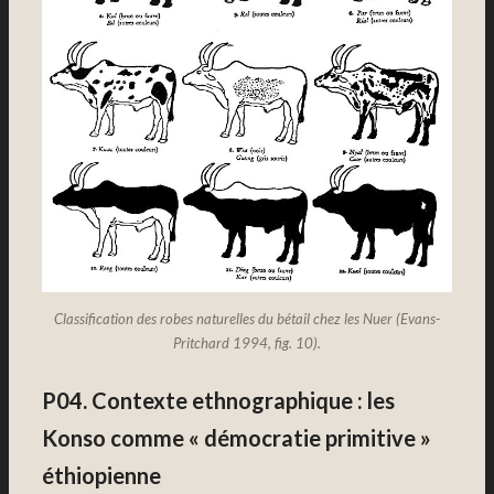
Classification des robes naturelles du bétail chez les Nuer (Evans-
Pritchard 1994, fig. 10).
P04. Contexte ethnographique : les
Konso comme « démocratie primitive »
éthiopienne