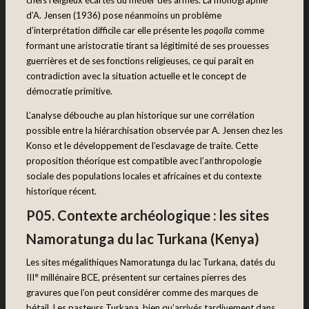
chefs religieux écartés du métier des armes. La monographie
d’A. Jensen (1936) pose néanmoins un problème
d’interprétation difficile car elle présente les
poqolla
comme
formant une aristocratie tirant sa légitimité de ses prouesses
guerrières et de ses fonctions religieuses, ce qui paraît en
contradiction avec la situation actuelle et le concept de
démocratie primitive.
L’analyse débouche au plan historique sur une corrélation
possible entre la hiérarchisation observée par A. Jensen chez les
Konso et le développement de l’esclavage de traite. Cette
proposition théorique est compatible avec l’anthropologie
sociale des populations locales et africaines et du contexte
historique récent.
P05. Contexte archéologique : les sites
Namoratunga du lac Turkana (Kenya)
Les sites mégalithiques Namoratunga du lac Turkana, datés du
e
III
millénaire BCE, présentent sur certaines pierres des
gravures que l’on peut considérer comme des marques de
bétail. Les pasteurs Turkana, bien qu’arrivés tardivement dans