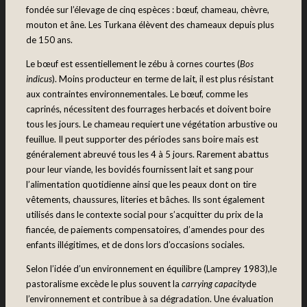
fondée sur l’élevage de cinq espèces : bœuf, chameau, chèvre,
mouton et âne. Les Turkana élèvent des chameaux depuis plus
de 150 ans.
Le bœuf est essentiellement le zébu à cornes courtes (
Bos
indicus
). Moins producteur en terme de lait, il est plus résistant
aux contraintes environnementales. Le bœuf, comme les
caprinés, nécessitent des fourrages herbacés et doivent boire
tous les jours. Le chameau requiert une végétation arbustive ou
feuillue. Il peut supporter des périodes sans boire mais est
généralement abreuvé tous les 4 à 5 jours. Rarement abattus
pour leur viande, les bovidés fournissent lait et sang pour
l’alimentation quotidienne ainsi que les peaux dont on tire
vêtements, chaussures, literies et bâches. Ils sont également
utilisés dans le contexte social pour s’acquitter du prix de la
fiancée, de paiements compensatoires, d’amendes pour des
enfants illégitimes, et de dons lors d’occasions sociales.
Selon l’idée d’un environnement en équilibre (Lamprey 1983),le
pastoralisme excède le plus souvent la
carrying capacity
de
l’environnement et contribue à sa dégradation. Une évaluation