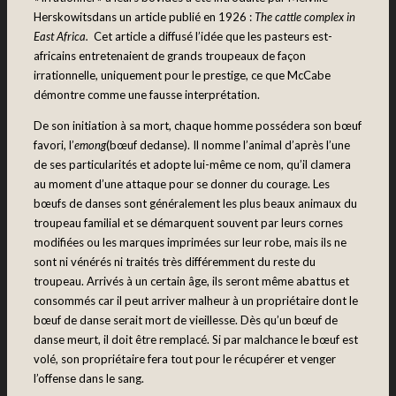
Herskowitsdans un article publié en 1926 :
The cattle complex in
East Africa.
Cet article a diffusé l’idée que les pasteurs est-
africains entretenaient de grands troupeaux de façon
irrationnelle, uniquement pour le prestige, ce que McCabe
démontre comme une fausse interprétation.
De son initiation à sa mort, chaque homme possédera son bœuf
favori, l’
emong
(bœuf dedanse). Il nomme l’animal d’après l’une
de ses particularités et adopte lui-même ce nom, qu’il clamera
au moment d’une attaque pour se donner du courage. Les
bœufs de danses sont généralement les plus beaux animaux du
troupeau familial et se démarquent souvent par leurs cornes
modifiées ou les marques imprimées sur leur robe, mais ils ne
sont ni vénérés ni traités très différemment du reste du
troupeau. Arrivés à un certain âge, ils seront même abattus et
consommés car il peut arriver malheur à un propriétaire dont le
bœuf de danse serait mort de vieillesse. Dès qu’un bœuf de
danse meurt, il doit être remplacé. Si par malchance le bœuf est
volé, son propriétaire fera tout pour le récupérer et venger
l’offense dans le sang.