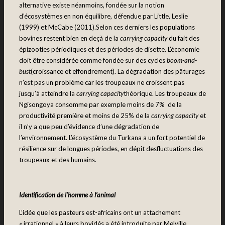
alternative existe néanmoins, fondée sur la notion
d’écosystèmes en non équilibre, défendue par Little, Leslie
(1999) et McCabe (2011).Selon ces derniers les populations
bovines restent bien en deçà de la
carrying capacity
du fait des
épizooties périodiques et des périodes de disette. L’économie
doit être considérée comme fondée sur des cycles
boom-and-
bust
(croissance et effondrement). La dégradation des pâturages
n’est pas un problème car les troupeaux ne croissent pas
jusqu’à atteindre la
carrying capacity
théorique. Les troupeaux de
Ngisongoya consomme par exemple moins de 7% de la
productivité première et moins de 25% de la
carrying capacity
et
il n’y a que peu d’évidence d’une dégradation de
l’environnement. L’écosystème du Turkana a un fort potentiel de
résilience sur de longues périodes, en dépit desfluctuations des
troupeaux et des humains.
Identification de l’homme à l’animal
L’idée que les pasteurs est-africains ont un attachement
« irrationnel » à leurs bovidés a été introduite par Melville