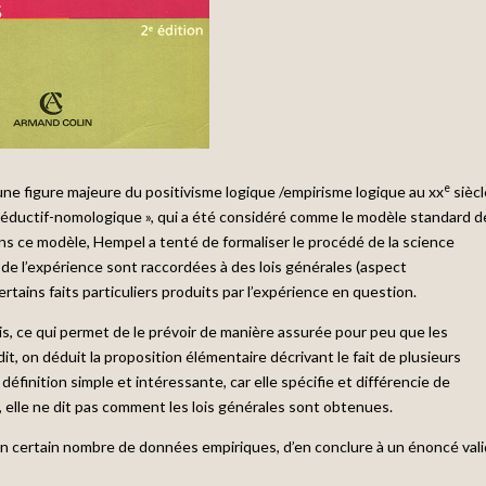
e
ne figure majeure du positivisme logique /empirisme logique au xx
siècl
 déductif-nomologique », qui a été considéré comme le modèle standard d
ans ce modèle, Hempel a tenté de formaliser le procédé de la science
es de l’expérience sont raccordées à des lois générales (aspect
rtains faits particuliers produits par l’expérience en question.
lois, ce qui permet de le prévoir de manière assurée pour peu que les
it, on déduit la proposition élémentaire décrivant le fait de plusieurs
éfinition simple et intéressante, car elle spécifie et différencie de
l, elle ne dit pas comment les lois générales sont obtenues.
r d’un certain nombre de données empiriques, d’en conclure à un énoncé val