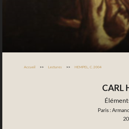
Accueil
>>
Lectures
>>
HEMPEL, C. 2004
CARL 
Élément
Paris : Armand
20