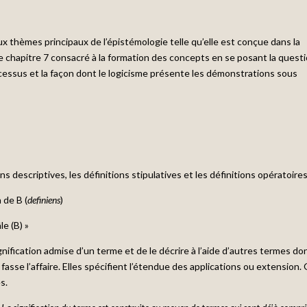
ux thèmes principaux de l’épistémologie telle qu’elle est conçue dans la
 le chapitre 7 consacré à la formation des concepts en se posant la quest
ocessus et la façon dont le logicisme présente les démonstrations sous
ons descriptives, les définitions stipulatives et les définitions opératoires
 de B (
definiens
)
e (B) »
gnification admise d’un terme et de le décrire à l’aide d’autres termes do
on fasse l’affaire. Elles spécifient l’étendue des applications ou extension.
s.