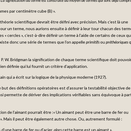
 La signification du terme est construite au moyen de termes qui sont déjà compri
mmes par centimètre cube (B) ».
éorie scientifique devrait être défini avec précision. Mais c’est là une
n pour un terme, nous aurions ensuite à définir à leur tour chacun des ter
les « cercles », c’est-à-dire définir un terme à l’aide de certains de ceux qu
existe donc une série de termes que l’on appelle
primitifs
ou
préthéoriques
q
 P. W. Bridgman la signification de chaque terme scientifique doit pouvoi
n définie qui lui fournit un critère d’application.
n qui a écrit sur la logique de la physique moderne (1927).
e but des définitions opératoires est d’assurer la testabilité objective de
si permette de dériver des implications vérifiables sans équivoque à part
tion de l’aimant pourrait être :« Un aimant peut être une barre de fer ou
er ». Mais il peut être également autre chose. Ou, autrement formulé :
s d’une barre de fer ou d’acier,
alors
cette barre est un aimant ».