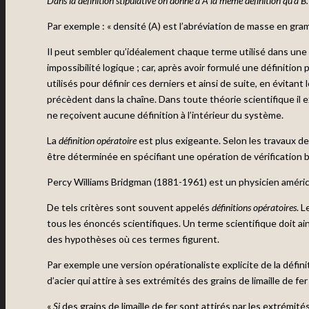
Dans la définition stipulative
on donne à A la même définition qu’à B.
Par exemple : « densité (A) est l’abréviation de masse en gra
Il peut sembler qu’idéalement chaque terme utilisé dans une th
impossibilité logique ; car, après avoir formulé une définitio
utilisés pour définir ces derniers et ainsi de suite, en évitant 
précèdent dans la chaîne. Dans toute théorie scientifique il 
ne reçoivent aucune définition à l’intérieur du système.
La
définition opératoire
est plus exigeante. Selon les travaux de
être déterminée en spécifiant une opération de vérification bie
Percy Williams Bridgman (1881-1961) est un physicien américai
De tels critères sont souvent appelés
définitions opératoires
. L
tous les énoncés scientifiques. Un terme scientifique doit ain
des hypothèses où ces termes figurent.
Par exemple une version opérationaliste explicite de la défini
d’acier qui attire à ses extrémités des grains de limaille de f
«
Si
des grains de limaille de fer sont attirés par les extrémité