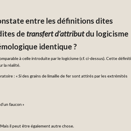
onstate entre les définitions dites
dites de
transfert d’attribut
du logicisme
témologique identique ?
mparable à celle introduite par le logicisme (cf. ci-dessus). Cette définit
 la réalité.
ratoire : «
Si
des grains de limaille de fer sont attirés par les extrémités
t d’un faucon »
 Mais il peut être également autre chose.