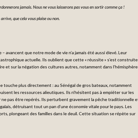
 pardonnerons jamais. Nous ne vous laisserons pas vous en sortir comme ça !
 arrive, que cela vous plaise ou non.
iste – avancent que notre mode de vie n’a jamais été aussi élevé. Leur
tastrophique actuelle. Ils oublient que cette « réussite » s’est construite
aire et sur la négation des cultures autres, notamment dans l’hémisphère
 me touche plus directement : au Sénégal de gros bateaux, notamment
puisent les ressources alieutiques. Ils n’hésitent pas à empiéter sur les
ur ne pas être repérés. Ils perturbent gravement la pêche traditionnelle e
lais, détruisant tout un pan d’une économie vitale pour le pays. Les
s, plongeant des familles dans le deuil. Cette situation se répète sur