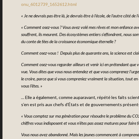
onu_6012739_1652612.html
« Je ne devrais pas être là, je devrais être à l’école, de l’autre côté de l
« Comment osez-vous ? Vous avez volé mes rêves et mon enfance avec v
souffrent, ils meurent. Des écosystèmes entiers s’effondrent, nous so
du conte de fées de la croissance économique éternelle ?
Comment osez-vous !
Depuis plus de quarante ans, la science est cla
Comment osez-vous regarder ailleurs et venir ici en prétendant que vous
vue. Vous dites que vous nous entendez et que vous comprenez l’urgenc
le croire, parce que si vous compreniez vraiment la situation, tout en
vous l’êtes. »
…
Elle a également, comme auparavant, répété les faits scien
s’en est pris aux chefs d’États et de gouvernements présents
«
Vous comptez sur ma génération pour résoudre le problème du CO2, v
chiffres vous indisposent et vous n’êtes pas assez matures pour faire f
Vous nous avez abandonné. Mais les jeunes commencent à comprendre v