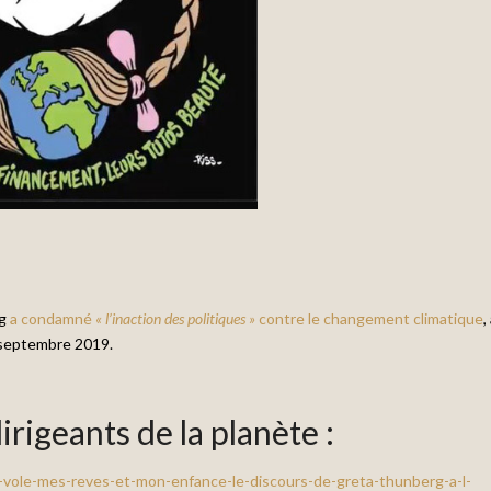
rg
a condamné
« l’inaction des politiques »
contre le changement climatique
,
 septembre 2019.
dirigeants de la planète :
-vole-mes-reves-et-mon-enfance-le-discours-de-greta-thunberg-a-l-