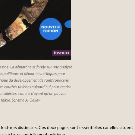
ressoz. La démarche se fonde sur une analyse
s politiques et démarches critiques pour
orique du développement de l’anthropocène.
les courbes utilisées aujourd’hui pour rendre
nsidérées, comme n’ayant qu’un pouvoir
f faible. Schéma A. Gallay.
ectures distinctes. Ces deux pages sont essentielles car elles situent
s vaste, essentiellement politique.