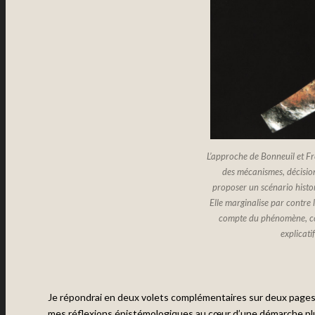
L’approche de Bonneuil et F
des mécanismes, décision
proposer un scénario hist
Elle marginalise par contre 
compte du phénomène, co
explicati
Je répondrai en deux volets complémentaires sur deux pages l
mes réflexions épistémologiques au cœur d’une démarche plu