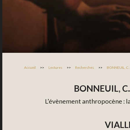
Accueil
>>
Lectures
>>
Recherches
>>
BONNEUIL, C.
BONNEUIL, C.,
L’évènement anthropocène : la te
VIALLE