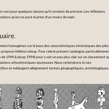
et ceci pour quelques raisons qu’il convient de préciser. Les réflexions
mations qu’on ne peut écarter d’un revers de main.
uaire.
quement homogènes sur la base des caractéristiques intrinsèques des piè
 propose Hélène Leloup. Pour cela le présent catalogue, particulièreme
ge de 1994 (Leloup 1994) pour y voir un peu plus clair sur un classement q
rprétations ethnohistriques douteuses. Nous retiendrons ici ses
oclites et mélangent allègrement termes géographiques, archéologiques,