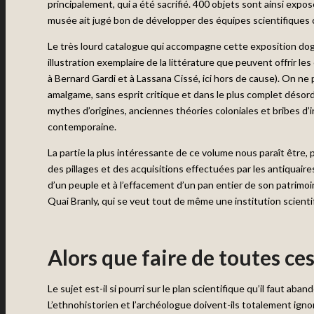
principalement, qui a été sacrifié. 400 objets sont ainsi expos
musée ait jugé bon de développer des équipes scientifiques 
Le très lourd catalogue qui accompagne cette exposition dogo
illustration exemplaire de la littérature que peuvent offrir les
à Bernard Gardi et à Lassana Cissé, ici hors de cause). On ne p
amalgame, sans esprit critique et dans le plus complet désord
mythes d’origines, anciennes théories coloniales et bribes d’
contemporaine.
La partie la plus intéressante de ce volume nous paraît être, 
des pillages et des acquisitions effectuées par les antiquaires 
d’un peuple et à l’effacement d’un pan entier de son patrimoi
Quai Branly, qui se veut tout de même une institution scientif
Alors que faire de toutes ces
Le sujet est-il si pourri sur le plan scientifique qu’il faut ab
L’ethnohistorien et l’archéologue doivent-ils totalement ignor