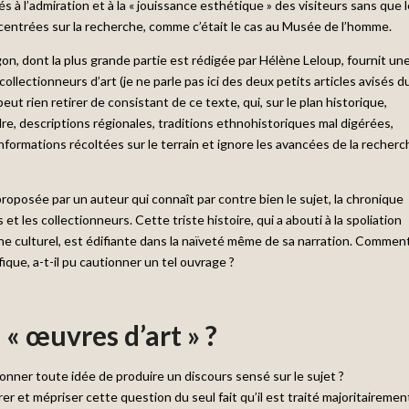
és à l’admiration et à la « jouissance esthétique » des visiteurs sans que 
centrées sur la recherche, comme c’était le cas au Musée de l’homme.
n, dont la plus grande partie est rédigée par Hélène Leloup, fournit un
 collectionneurs d’art (je ne parle pas ici des deux petits articles avisés d
eut rien retirer de consistant de ce texte, qui, sur le plan historique,
re, descriptions régionales, traditions ethnohistoriques mal digérées,
informations récoltées sur le terrain et ignore les avancées de la recherc
proposée par un auteur qui connaît par contre bien le sujet, la chronique
et les collectionneurs. Cette triste histoire, qui a abouti à la spoliation
ne culturel, est édifiante dans la naïveté même de sa narration. Comment
ique, a-t-il pu cautionner un tel ouvrage ?
 « œuvres d’art » ?
andonner toute idée de produire un discours sensé sur le sujet ?
er et mépriser cette question du seul fait qu’il est traité majoritairemen