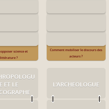
Comment mobiliser le discours des
 opposer science et
acteurs ?
littérature ?
THROPOLOGU
E ET LE
L'ARCHEOLOGUE
ICOGRAPHE