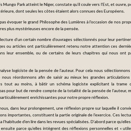
Mungo Park atteint le Niger, constate qu’il coule vers l’Est, et ouvre, p
e intérieure, dont seules les côtes étaient alors connues des Européens.
s évoquer le grand Philosophe des Lumières à l’occasion de nos prop
rres plus mystérieuses encore de la pensée.
a lecture d’un certain nombre d’ouvrages sélectionnés pour leur pertine
es ou articles ont particulièrement retenu notre attention ces derniè
ns leur ensemble, ou de certains de leurs chapitres qui nous ont p
lyse logiciste de la pensée de l’auteur. Pour cela nous sélectionnons
 nous réordonnons afin de saisir au mieux les grandes articulations
as tout au moins, à bâtir un schéma logiciste explicitant la trame 
s pour but de rendre compte de la totalité de la pensée de l’auteur, m
articulièrement enrichissantes pour notre propre réflexion.
nous, dans leur prolongement, une réflexion propre sur laquelle il convi
ns importantes, constituent la partie originale de l’exercice. Ces lectu
’habitude d’en lire dans les revues spécialisées. D’abord parce qu’elles
suite parce qu’elles intègrent des réflexions personnelles et « utile