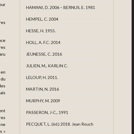
our
HAMANI, D. 2006 – BERNUS, E. 1981
HEMPEL, C. 2004
res
HESSE, H. 1955.
nce
HOLL, A. F.C. 2014
res
aru
JEUNESSE, C. 2016
JULIEN, M., KARLIN C.
 en
LELOUP, H. 2011.
 du
des
MARTIN, N. 2016
ais
MURPHY, M. 2009
ent
PASSERON, J-C., 1991
res
PECQUET, L. (éd.) 2018. Jean Rouch
 ne
s »