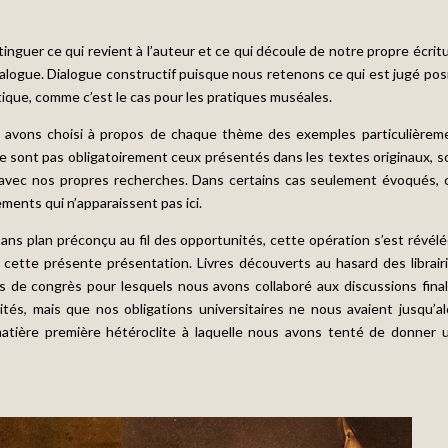
nguer ce qui revient à l’auteur et ce qui découle de notre propre écritu
alogue. Dialogue constructif puisque nous retenons ce qui est jugé posit
tique, comme c’est le cas pour les pratiques muséales.
ous avons choisi à propos de chaque thème des exemples particulièrem
ne sont pas obligatoirement ceux présentés dans les textes originaux, s
é avec nos propres recherches. Dans certains cas seulement évoqués, 
ments qui n’apparaissent pas ici.
sans plan préconçu au fil des opportunités, cette opération s’est révélé
e cette présente présentation. Livres découverts au hasard des librairi
s de congrès pour lesquels nous avons collaboré aux discussions final
tés, mais que nos obligations universitaires ne nous avaient jusqu’al
matière première hétéroclite à laquelle nous avons tenté de donner 