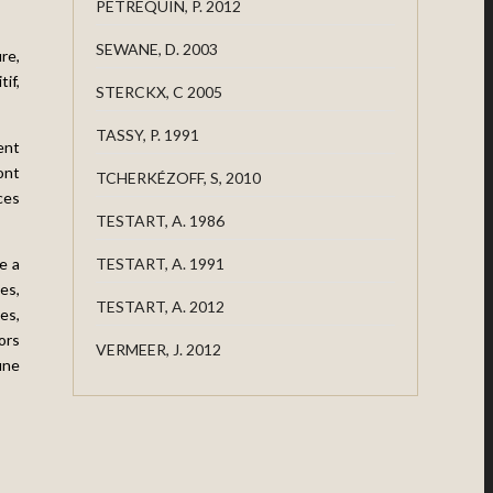
PETREQUIN, P. 2012
SEWANE, D. 2003
re,
if,
STERCKX, C 2005
TASSY, P. 1991
ent
ont
TCHERKÉZOFF, S, 2010
ces
TESTART, A. 1986
e a
TESTART, A. 1991
es,
TESTART, A. 2012
es,
ors
VERMEER, J. 2012
une