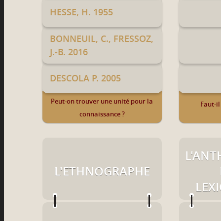
HESSE, H. 1955
BONNEUIL, C., FRESSOZ,
J.-B. 2016
DESCOLA P. 2005
Peut-on trouver une unité pour la
Faut-il
connaissance ?
L'AN
L'ETHNOGRAPHE
LEX