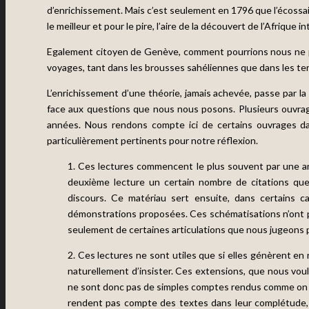
d’enrichissement. Mais c’est seulement en 1796 que l’écossais 
le meilleur et pour le pire, l’aire de la découvert de l’Afriqu
Egalement citoyen de Genève, comment pourrions nous ne pa
voyages, tant dans les brousses sahéliennes que dans les te
L’enrichissement d’une théorie, jamais achevée, passe par l
face aux questions que nous nous posons. Plusieurs ouvrag
années. Nous rendons compte ici de certains ouvrages da
particulièrement pertinents pour notre réflexion.
1. Ces lectures commencent le plus souvent par une ana
deuxième lecture un certain nombre de citations que
discours. Ce matériau sert ensuite, dans certains c
démonstrations proposées. Ces schématisations n’ont pa
seulement de certaines articulations que nous jugeons p
2. Ces lectures ne sont utiles que si elles génèrent en 
naturellement d’insister. Ces extensions, que nous voulo
ne sont donc pas de simples comptes rendus comme on a l
rendent pas compte des textes dans leur complétude, en