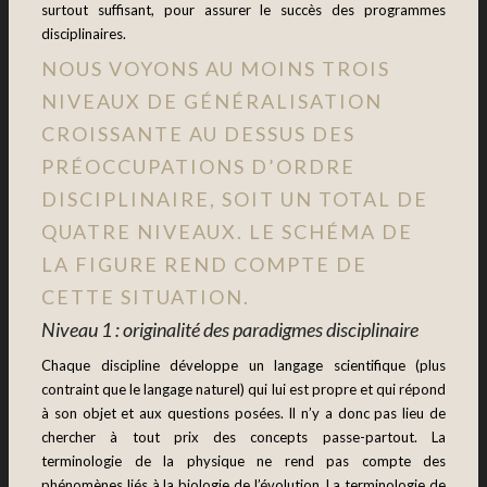
surtout suffisant, pour assurer le succès des programmes
disciplinaires.
NOUS VOYONS AU MOINS
TROIS
NIVEAUX DE GÉNÉRALISATION
CROISSANTE AU DESSUS DES
PRÉOCCUPATIONS D’ORDRE
DISCIPLINAIRE, SOIT UN TOTAL DE
QUATRE NIVEAUX
.
LE SCHÉMA DE
LA FIGURE REND COMPTE DE
CETTE SITUATION.
Niveau 1 : originalité des paradigmes disciplinaire
Chaque discipline développe un la
ngage scientifique (plus
contraint que le langage naturel) qui lui est propre et qui répond
à son objet et aux questions posées. Il n’y a donc pas lieu de
chercher à tout prix des concepts passe-partout. La
terminologie de la physique ne rend pas compte des
phénomènes liés à la biologie de l’évolution. La terminologie de